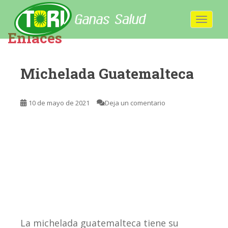
S
k
TOGGLE
i
Enlaces
p
t
o
Michelada Guatemalteca
m
a
i
10 de mayo de 2021
Deja un comentario
n
c
o
n
t
e
n
t
La michelada guatemalteca tiene su