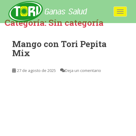
S
k
TOGGLE
i
Categoría:
Sin categoría
p
t
o
Mango con Tori Pepita
m
Mix
a
i
n
27 de agosto de 2025
Deja un comentario
c
o
n
t
e
n
t